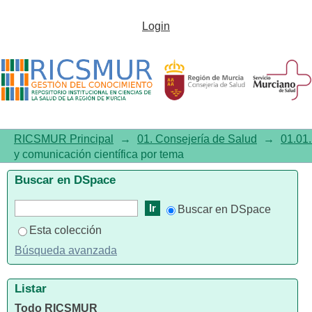
Listar01.01. Investigación y
Login
comunicación científica por
tema "Vaccinia/prevention &
control"
RICSMUR Principal
→
01. Consejería de Salud
→
01.01.
y comunicación científica por tema
Buscar en DSpace
Buscar en DSpace
Esta colección
Búsqueda avanzada
Listar
Todo RICSMUR