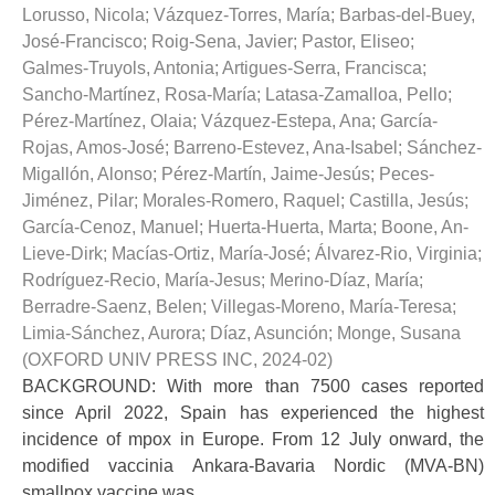
Lorusso, Nicola
;
Vázquez-Torres, María
;
Barbas-del-Buey,
José-Francisco
;
Roig-Sena, Javier
;
Pastor, Eliseo
;
Galmes-Truyols, Antonia
;
Artigues-Serra, Francisca
;
Sancho-Martínez, Rosa-María
;
Latasa-Zamalloa, Pello
;
Pérez-Martínez, Olaia
;
Vázquez-Estepa, Ana
;
García-
Rojas, Amos-José
;
Barreno-Estevez, Ana-Isabel
;
Sánchez-
Migallón, Alonso
;
Pérez-Martín, Jaime-Jesús
;
Peces-
Jiménez, Pilar
;
Morales-Romero, Raquel
;
Castilla, Jesús
;
García-Cenoz, Manuel
;
Huerta-Huerta, Marta
;
Boone, An-
Lieve-Dirk
;
Macías-Ortiz, María-José
;
Álvarez-Rio, Virginia
;
Rodríguez-Recio, María-Jesus
;
Merino-Díaz, María
;
Berradre-Saenz, Belen
;
Villegas-Moreno, María-Teresa
;
Limia-Sánchez, Aurora
;
Díaz, Asunción
;
Monge, Susana
(
OXFORD UNIV PRESS INC
,
2024-02
)
BACKGROUND: With more than 7500 cases reported
since April 2022, Spain has experienced the highest
incidence of mpox in Europe. From 12 July onward, the
modified vaccinia Ankara-Bavaria Nordic (MVA-BN)
smallpox vaccine was ...