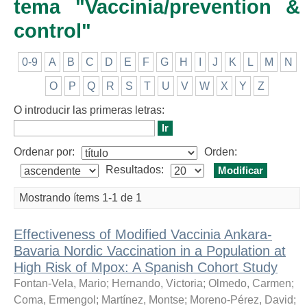
tema "Vaccinia/prevention &
control"
0-9
A
B
C
D
E
F
G
H
I
J
K
L
M
N
O
P
Q
R
S
T
U
V
W
X
Y
Z
O introducir las primeras letras:
Ordenar por:
Orden:
Resultados:
Mostrando ítems 1-1 de 1
Effectiveness of Modified Vaccinia Ankara-
Bavaria Nordic Vaccination in a Population at
High Risk of Mpox: A Spanish Cohort Study
Fontan-Vela, Mario
;
Hernando, Victoria
;
Olmedo, Carmen
;
Coma, Ermengol
;
Martínez, Montse
;
Moreno-Pérez, David
;