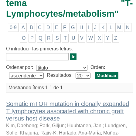
tema "T-
Lymphocytes/metabolism"
0-9
A
B
C
D
E
F
G
H
I
J
K
L
M
N
O
P
Q
R
S
T
U
V
W
X
Y
Z
O introducir las primeras letras:
Ordenar por:
Orden:
Resultados:
Mostrando ítems 1-1 de 1
Somatic mTOR mutation in clonally expanded
T lymphocytes associated with chronic graft
versus host disease
Kim, Daehong
;
Park, Giljun
;
Huuhtanen, Jani
;
Lundgren,
Sofie
;
Khajuria, Rajiv-K
;
Hurtado, Ana-María
;
Muñoz-