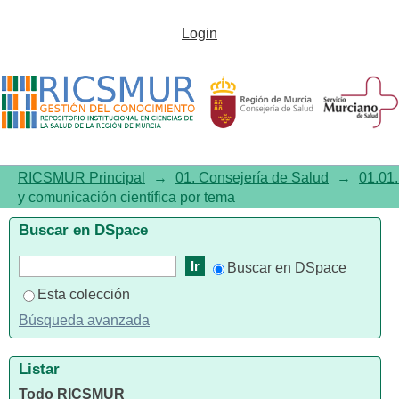
Listar01.01. Investigación y
Login
comunicación científica por
tema "T-
Lymphocytes/metabolism"
RICSMUR Principal
→
01. Consejería de Salud
→
01.01.
y comunicación científica por tema
Buscar en DSpace
Buscar en DSpace
Esta colección
Búsqueda avanzada
Listar
Todo RICSMUR