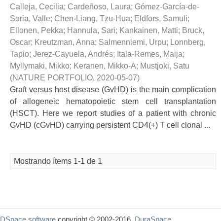
Calleja, Cecilia
;
Cardeñoso, Laura
;
Gómez-García-de-
Soria, Valle
;
Chen-Liang, Tzu-Hua
;
Eldfors, Samuli
;
Ellonen, Pekka
;
Hannula, Sari
;
Kankainen, Matti
;
Bruck,
Oscar
;
Kreutzman, Anna
;
Salmenniemi, Urpu
;
Lonnberg,
Tapio
;
Jerez-Cayuela, Andrés
;
Itala-Remes, Maija
;
Myllymaki, Mikko
;
Keranen, Mikko-A
;
Mustjoki, Satu
(
NATURE PORTFOLIO
,
2020-05-07
)
Graft versus host disease (GvHD) is the main complication
of allogeneic hematopoietic stem cell transplantation
(HSCT). Here we report studies of a patient with chronic
GvHD (cGvHD) carrying persistent CD4(+) T cell clonal ...
Mostrando ítems 1-1 de 1
DSpace software
copyright © 2002-2016
DuraSpace