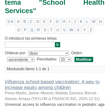
tema "School Health
Services"
0-9
A
B
C
D
E
F
G
H
I
J
K
L
M
N
O
P
Q
R
S
T
U
V
W
X
Y
Z
O introducir las primeras letras:
Ordenar por:
Orden:
Resultados:
Mostrando ítems 1-1 de 1
Influenza school-based vaccination: A way to
increase equity among children
Perez-Martin, Jaime; Moreno, Matilde Zornoza; Bernal-
Alonso, Amaya
(
TAYLOR & FRANCIS INC
,
2025-12-31
)
Universal access to influenza vaccination in pediatric age