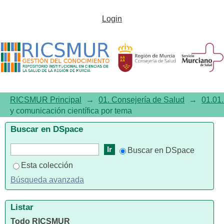
Listar01.01. Investigación y
Login
comunicación científica por
tema "School Health Services"
RICSMUR Principal
→
01. Consejería de Salud
→
01.01.
y comunicación científica por tema
Buscar en DSpace
Buscar en DSpace
Esta colección
Búsqueda avanzada
Listar
Todo RICSMUR