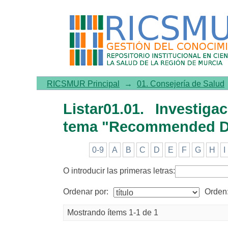
Listar01.01. Investigació
Allowances"
RICSMUR Principal
→
01. Consejería de Salud
Listar01.01. Investig
tema "Recommended Di
0-9
A
B
C
D
E
F
G
H
I
O introducir las primeras letras:
Ordenar por:
Orden
Mostrando ítems 1-1 de 1