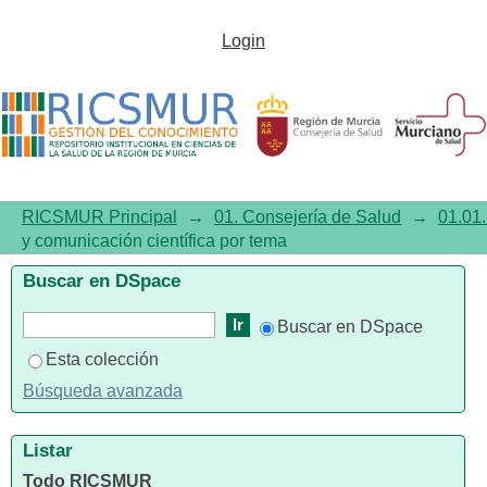
Listar01.01. Investigación y
Login
comunicación científica por
tema "Oncologists"
RICSMUR Principal
→
01. Consejería de Salud
→
01.01.
y comunicación científica por tema
Buscar en DSpace
Buscar en DSpace
Esta colección
Búsqueda avanzada
Listar
Todo RICSMUR