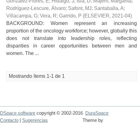
González-Flores, E
;
Hidalgo, J
;
Isla, D
;
Majem, Margarita
;
Rodríguez-Lescure, Álvaro
;
Safont, MJ
;
Santaballa, A
;
Villacampa, G
;
Vera, R
;
Garrido, P
(
ELSEVIER
,
2021-04
)
BACKGROUND: Women represent an increasing
proportion of the oncology workforce; however, globally this
does not translate into leadership roles, reflecting
disparities in career opportunities between men and
women. The ...
Mostrando ítems 1-1 de 1
DSpace software
copyright © 2002-2016
DuraSpace
Contacto
|
Sugerencias
Theme by