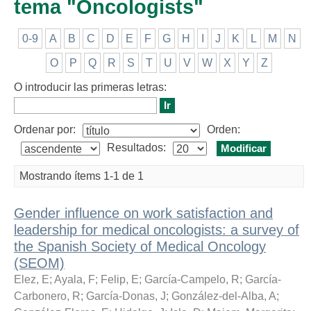
tema "Oncologists"
0-9
A
B
C
D
E
F
G
H
I
J
K
L
M
N
O
P
Q
R
S
T
U
V
W
X
Y
Z
O introducir las primeras letras:
Ordenar por:
Orden:
Resultados:
Mostrando ítems 1-1 de 1
Gender influence on work satisfaction and
leadership for medical oncologists: a survey of
the Spanish Society of Medical Oncology
(SEOM)
Elez, E
;
Ayala, F
;
Felip, E
;
García-Campelo, R
;
García-
Carbonero, R
;
García-Donas, J
;
González-del-Alba, A
;