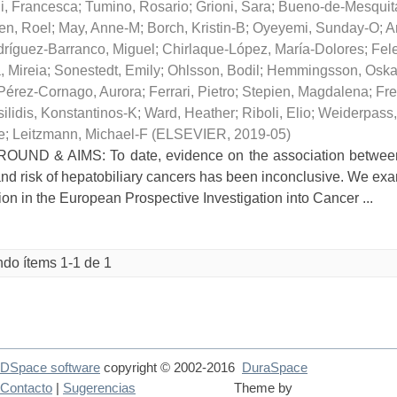
i, Francesca
;
Tumino, Rosario
;
Grioni, Sara
;
Bueno-de-Mesquit
en, Roel
;
May, Anne-M
;
Borch, Kristin-B
;
Oyeyemi, Sunday-O
;
A
ríguez-Barranco, Miguel
;
Chirlaque-López, María-Dolores
;
Fel
 Mireia
;
Sonestedt, Emily
;
Ohlsson, Bodil
;
Hemmingsson, Oska
Pérez-Cornago, Aurora
;
Ferrari, Pietro
;
Stepien, Magdalena
;
Fre
silidis, Konstantinos-K
;
Ward, Heather
;
Riboli, Elio
;
Weiderpass,
e
;
Leitzmann, Michael-F
(
ELSEVIER
,
2019-05
)
UND & AIMS: To date, evidence on the association between
 and risk of hepatobiliary cancers has been inconclusive. We ex
ion in the European Prospective Investigation into Cancer ...
do ítems 1-1 de 1
DSpace software
copyright © 2002-2016
DuraSpace
Contacto
|
Sugerencias
Theme by