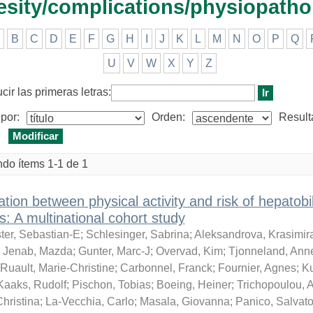
sity/complications/physiopatho
B
C
D
E
F
G
H
I
J
K
L
M
N
O
P
Q
U
V
W
X
Y
Z
cir las primeras letras:
por:
Orden:
Result
do ítems 1-1 de 1
tion between physical activity and risk of hepatobil
s: A multinational cohort study
er, Sebastian-E
;
Schlesinger, Sabrina
;
Aleksandrova, Krasimir
;
Jenab, Mazda
;
Gunter, Marc-J
;
Overvad, Kim
;
Tjonneland, Ann
Ruault, Marie-Christine
;
Carbonnel, Franck
;
Fournier, Agnes
;
K
Kaaks, Rudolf
;
Pischon, Tobias
;
Boeing, Heiner
;
Trichopoulou, 
hristina
;
La-Vecchia, Carlo
;
Masala, Giovanna
;
Panico, Salvato