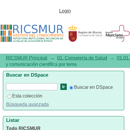
Listar01.01. Investigación y co
Login
científica por
"Obesity/complications/physiop
RICSMUR Principal
→
01. Consejería de Salud
→
01.01.
y comunicación científica por tema
Buscar en DSpace
Buscar en DSpace
Esta colección
Búsqueda avanzada
Listar
Todo RICSMUR