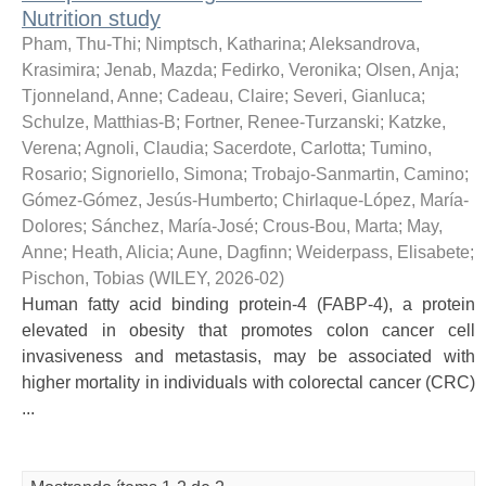
Nutrition study
Pham, Thu-Thi
;
Nimptsch, Katharina
;
Aleksandrova,
Krasimira
;
Jenab, Mazda
;
Fedirko, Veronika
;
Olsen, Anja
;
Tjonneland, Anne
;
Cadeau, Claire
;
Severi, Gianluca
;
Schulze, Matthias-B
;
Fortner, Renee-Turzanski
;
Katzke,
Verena
;
Agnoli, Claudia
;
Sacerdote, Carlotta
;
Tumino,
Rosario
;
Signoriello, Simona
;
Trobajo-Sanmartin, Camino
;
Gómez-Gómez, Jesús-Humberto
;
Chirlaque-López, María-
Dolores
;
Sánchez, María-José
;
Crous-Bou, Marta
;
May,
Anne
;
Heath, Alicia
;
Aune, Dagfinn
;
Weiderpass, Elisabete
;
Pischon, Tobias
(
WILEY
,
2026-02
)
Human fatty acid binding protein-4 (FABP-4), a protein
elevated in obesity that promotes colon cancer cell
invasiveness and metastasis, may be associated with
higher mortality in individuals with colorectal cancer (CRC)
...