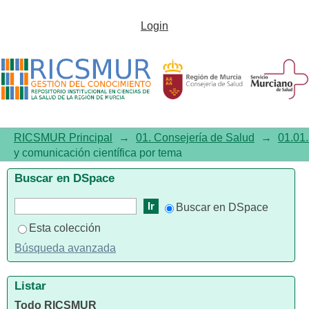
Listar01.01. Investigación y
Login
comunicación científica por
tema "Obesity/blood"
RICSMUR Principal
→
01. Consejería de Salud
→
01.01.
y comunicación científica por tema
Buscar en DSpace
Buscar en DSpace
Esta colección
Búsqueda avanzada
Listar
Todo RICSMUR