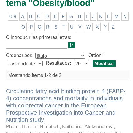
tema "Obesity/blood"
0-9
A
B
C
D
E
F
G
H
I
J
K
L
M
N
O
P
Q
R
S
T
U
V
W
X
Y
Z
O introducir las primeras letras:
Ordenar por:
Orden:
Resultados:
Mostrando ítems 1-2 de 2
Circulating fatty acid binding protein 4 (FABP-
4) concentrations and mortality in individuals
with colorectal cancer in the European
Prospective Investigation into Cancer and
Nutrition study
Pham, Thu-Thi
;
Nimptsch, Katharina
;
Aleksandrova,