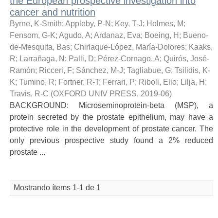
the European prospective investigation into
cancer and nutrition
Byrne, K-Smith
;
Appleby, P-N
;
Key, T-J
;
Holmes, M
;
Fensom, G-K
;
Agudo, A
;
Ardanaz, Eva
;
Boeing, H
;
Bueno-
de-Mesquita, Bas
;
Chirlaque-López, María-Dolores
;
Kaaks,
R
;
Larrañaga, N
;
Palli, D
;
Pérez-Cornago, A
;
Quirós, José-
Ramón
;
Ricceri, F
;
Sánchez, M-J
;
Tagliabue, G
;
Tsilidis, K-
K
;
Tumino, R
;
Fortner, R-T
;
Ferrari, P
;
Riboli, Elio
;
Lilja, H
;
Travis, R-C
(
OXFORD UNIV PRESS
,
2019-06
)
BACKGROUND: Microseminoprotein-beta (MSP), a
protein secreted by the prostate epithelium, may have a
protective role in the development of prostate cancer. The
only previous prospective study found a 2% reduced
prostate ...
Mostrando ítems 1-1 de 1