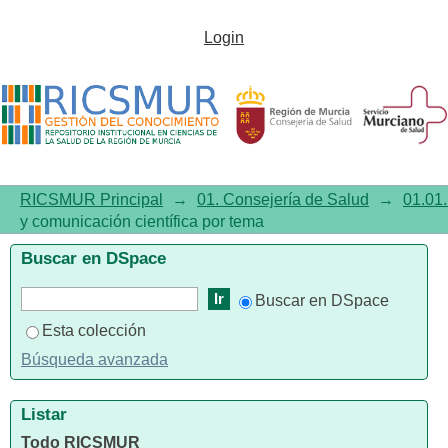
Listar01.01. Investigación y
Login
comunicación científica por
tema "Mendelian
Randomization
Analysis/methods"
RICSMUR Principal
→
01. Consejería de Salud
→
01.01.
y comunicación científica por tema
Buscar en DSpace
Buscar en DSpace
Esta colección
Búsqueda avanzada
Listar
Todo RICSMUR