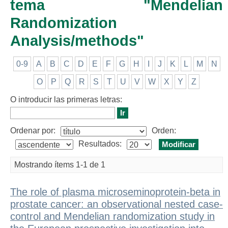
tema "Mendelian
Randomization
Analysis/methods"
0-9
A
B
C
D
E
F
G
H
I
J
K
L
M
N
O
P
Q
R
S
T
U
V
W
X
Y
Z
O introducir las primeras letras:
Ordenar por:
Orden:
Resultados:
Mostrando ítems 1-1 de 1
The role of plasma microseminoprotein-beta in
prostate cancer: an observational nested case-
control and Mendelian randomization study in