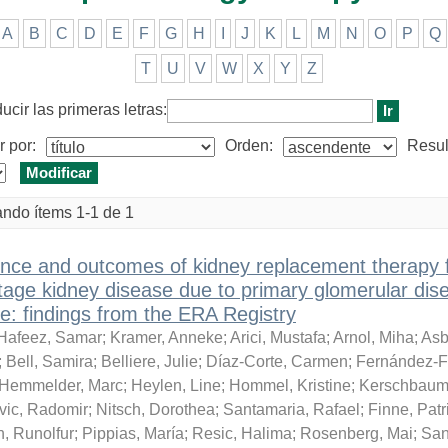
A
B
C
D
E
F
G
H
I
J
K
L
M
N
O
P
Q
T
U
V
W
X
Y
Z
ducir las primeras letras:
 por:
Orden:
Resul
ndo ítems 1-1 de 1
ence and outcomes of kidney replacement therapy 
tage kidney disease due to primary glomerular dis
e: findings from the ERA Registry
Hafeez, Samar
;
Kramer, Anneke
;
Arici, Mustafa
;
Arnol, Miha
;
Asb
;
Bell, Samira
;
Belliere, Julie
;
Díaz-Corte, Carmen
;
Fernández-F
Hemmelder, Marc
;
Heylen, Line
;
Hommel, Kristine
;
Kerschbaum,
ic, Radomir
;
Nitsch, Dorothea
;
Santamaria, Rafael
;
Finne, Patr
, Runolfur
;
Pippias, María
;
Resic, Halima
;
Rosenberg, Mai
;
San