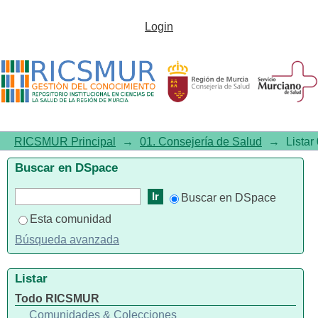
Listar01. Consejería de Salud 
Login
"Kidney Fail
Chronic/epidemiology/therapy/m
RICSMUR Principal
→
01. Consejería de Salud
→
Listar
Buscar en DSpace
Buscar en DSpace
Esta comunidad
Búsqueda avanzada
Listar
Todo RICSMUR
Comunidades & Colecciones