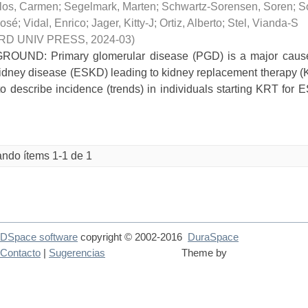
los, Carmen
;
Segelmark, Marten
;
Schwartz-Sorensen, Soren
;
So
José
;
Vidal, Enrico
;
Jager, Kitty-J
;
Ortiz, Alberto
;
Stel, Vianda-S
RD UNIV PRESS
,
2024-03
)
OUND: Primary glomerular disease (PGD) is a major cause
idney disease (ESKD) leading to kidney replacement therapy 
o describe incidence (trends) in individuals starting KRT for
ndo ítems 1-1 de 1
DSpace software
copyright © 2002-2016
DuraSpace
Contacto
|
Sugerencias
Theme by