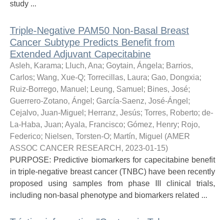
study ...
Triple-Negative PAM50 Non-Basal Breast
Cancer Subtype Predicts Benefit from
Extended Adjuvant Capecitabine
Asleh, Karama
;
Lluch, Ana
;
Goytain, Ángela
;
Barrios,
Carlos
;
Wang, Xue-Q
;
Torrecillas, Laura
;
Gao, Dongxia
;
Ruiz-Borrego, Manuel
;
Leung, Samuel
;
Bines, José
;
Guerrero-Zotano, Ángel
;
García-Saenz, José-Ángel
;
Cejalvo, Juan-Miguel
;
Herranz, Jesús
;
Torres, Roberto
;
de-
La-Haba, Juan
;
Ayala, Francisco
;
Gómez, Henry
;
Rojo,
Federico
;
Nielsen, Torsten-O
;
Martín, Miguel
(
AMER
ASSOC CANCER RESEARCH
,
2023-01-15
)
PURPOSE: Predictive biomarkers for capecitabine benefit
in triple-negative breast cancer (TNBC) have been recently
proposed using samples from phase III clinical trials,
including non-basal phenotype and biomarkers related ...