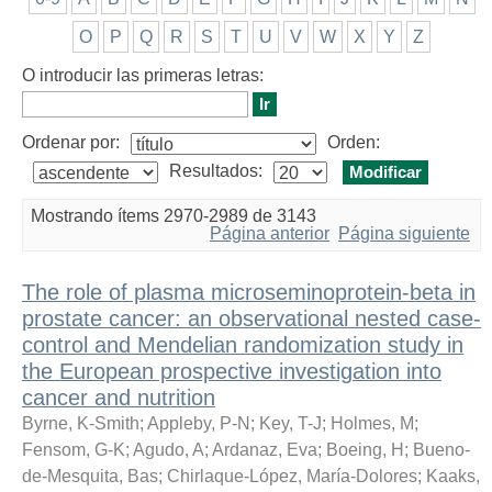
O
P
Q
R
S
T
U
V
W
X
Y
Z
O introducir las primeras letras:
Ordenar por:
Orden:
Resultados:
Mostrando ítems 2970-2989 de 3143
Página anterior
Página siguiente
The role of plasma microseminoprotein-beta in
prostate cancer: an observational nested case-
control and Mendelian randomization study in
the European prospective investigation into
cancer and nutrition
Byrne, K-Smith
;
Appleby, P-N
;
Key, T-J
;
Holmes, M
;
Fensom, G-K
;
Agudo, A
;
Ardanaz, Eva
;
Boeing, H
;
Bueno-
de-Mesquita, Bas
;
Chirlaque-López, María-Dolores
;
Kaaks,