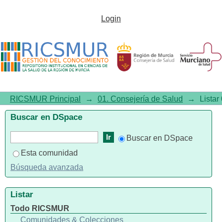
Listar 01. Consejería de Salud
Login
por título
RICSMUR Principal
→
01. Consejería de Salud
→
Listar
Buscar en DSpace
Buscar en DSpace
Esta comunidad
Búsqueda avanzada
Listar
Todo RICSMUR
Comunidades & Colecciones