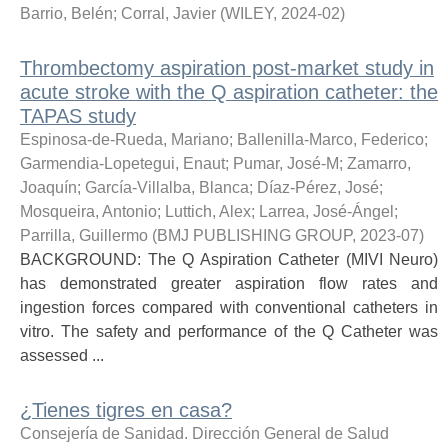
Barrio, Belén
;
Corral, Javier
(
WILEY
,
2024-02
)
Thrombectomy aspiration post-market study in
acute stroke with the Q aspiration catheter: the
TAPAS study
Espinosa-de-Rueda, Mariano
;
Ballenilla-Marco, Federico
;
Garmendia-Lopetegui, Enaut
;
Pumar, José-M
;
Zamarro,
Joaquín
;
García-Villalba, Blanca
;
Díaz-Pérez, José
;
Mosqueira, Antonio
;
Luttich, Alex
;
Larrea, José-Ángel
;
Parrilla, Guillermo
(
BMJ PUBLISHING GROUP
,
2023-07
)
BACKGROUND: The Q Aspiration Catheter (MIVI Neuro)
has demonstrated greater aspiration flow rates and
ingestion forces compared with conventional catheters in
vitro. The safety and performance of the Q Catheter was
assessed ...
¿Tienes tigres en casa?
Consejería de Sanidad. Dirección General de Salud