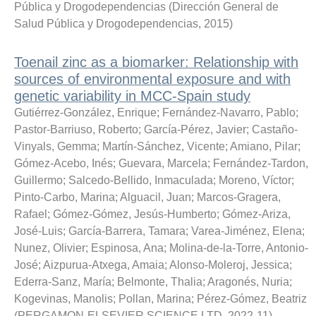
Pública y Drogodependencias
(
Dirección General de
Salud Pública y Drogodependencias
,
2015
)
Toenail zinc as a biomarker: Relationship with
sources of environmental exposure and with
genetic variability in MCC-Spain study
Gutiérrez-González, Enrique
;
Fernández-Navarro, Pablo
;
Pastor-Barriuso, Roberto
;
García-Pérez, Javier
;
Castaño-
Vinyals, Gemma
;
Martín-Sánchez, Vicente
;
Amiano, Pilar
;
Gómez-Acebo, Inés
;
Guevara, Marcela
;
Fernández-Tardon,
Guillermo
;
Salcedo-Bellido, Inmaculada
;
Moreno, Víctor
;
Pinto-Carbo, Marina
;
Alguacil, Juan
;
Marcos-Gragera,
Rafael
;
Gómez-Gómez, Jesús-Humberto
;
Gómez-Ariza,
José-Luis
;
García-Barrera, Tamara
;
Varea-Jiménez, Elena
;
Nunez, Olivier
;
Espinosa, Ana
;
Molina-de-la-Torre, Antonio-
José
;
Aizpurua-Atxega, Amaia
;
Alonso-Moleroj, Jessica
;
Ederra-Sanz, María
;
Belmonte, Thalia
;
Aragonés, Nuria
;
Kogevinas, Manolis
;
Pollan, Marina
;
Pérez-Gómez, Beatriz
(
PERGAMON-ELSEVIER SCIENCE LTD
,
2022-11
)