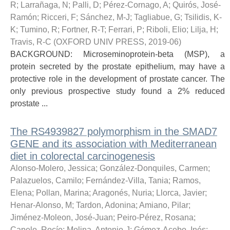
R
;
Larrañaga, N
;
Palli, D
;
Pérez-Cornago, A
;
Quirós, José-
Ramón
;
Ricceri, F
;
Sánchez, M-J
;
Tagliabue, G
;
Tsilidis, K-
K
;
Tumino, R
;
Fortner, R-T
;
Ferrari, P
;
Riboli, Elio
;
Lilja, H
;
Travis, R-C
(
OXFORD UNIV PRESS
,
2019-06
)
BACKGROUND: Microseminoprotein-beta (MSP), a
protein secreted by the prostate epithelium, may have a
protective role in the development of prostate cancer. The
only previous prospective study found a 2% reduced
prostate ...
The RS4939827 polymorphism in the SMAD7
GENE and its association with Mediterranean
diet in colorectal carcinogenesis
Alonso-Molero, Jessica
;
González-Donquiles, Carmen
;
Palazuelos, Camilo
;
Fernández-Villa, Tania
;
Ramos,
Elena
;
Pollan, Marina
;
Aragonés, Nuria
;
Llorca, Javier
;
Henar-Alonso, M
;
Tardon, Adonina
;
Amiano, Pilar
;
Jiménez-Moleon, José-Juan
;
Peiro-Pérez, Rosana
;
Capelo, Rocío
;
Molina, Antonio-J
;
Gómez-Acebo, Inés
;