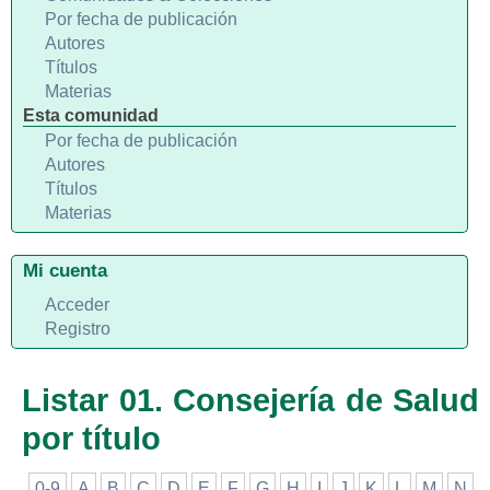
Por fecha de publicación
Autores
Títulos
Materias
Esta comunidad
Por fecha de publicación
Autores
Títulos
Materias
Mi cuenta
Acceder
Registro
Listar 01. Consejería de Salud
por título
0-9
A
B
C
D
E
F
G
H
I
J
K
L
M
N