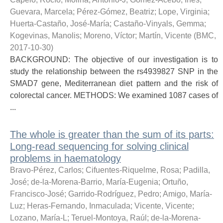
Guevara, Marcela
;
Pérez-Gómez, Beatriz
;
Lope, Virginia
;
Huerta-Castaño, José-María
;
Castaño-Vinyals, Gemma
;
Kogevinas, Manolis
;
Moreno, Víctor
;
Martín, Vicente
(
BMC
,
2017-10-30
)
BACKGROUND: The objective of our investigation is to
study the relationship between the rs4939827 SNP in the
SMAD7 gene, Mediterranean diet pattern and the risk of
colorectal cancer. METHODS: We examined 1087 cases of
...
The whole is greater than the sum of its parts:
Long-read sequencing for solving clinical
problems in haematology
Bravo-Pérez, Carlos
;
Cifuentes-Riquelme, Rosa
;
Padilla,
José
;
de-la-Morena-Barrio, María-Eugenia
;
Ortuño,
Francisco-José
;
Garrido-Rodríguez, Pedro
;
Amigo, María-
Luz
;
Heras-Fernando, Inmaculada
;
Vicente, Vicente
;
Lozano, María-L
;
Teruel-Montoya, Raúl
;
de-la-Morena-