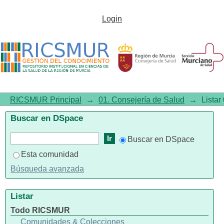
Listar 01. Consejería de Salud
Login
por título
RICSMUR Principal
→
01. Consejería de Salud
→
Listar
Buscar en DSpace
Buscar en DSpace
Esta comunidad
Búsqueda avanzada
Listar
Todo RICSMUR
Comunidades & Colecciones