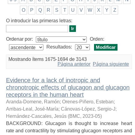
O
P
Q
R
S
T
U
V
W
X
Y
Z
O introducir las primeras letras:
Ordenar por:
Orden:
Resultados:
Mostrando ítems 1675-1694 de 3143
Página anterior
Página siguiente
Evidence for a lack of inotropic and
chronotropic effects of glucagon and glucagon
receptors in the human heart
Aranda-Domene, Ramón
;
Orenes-Piñero, Esteban
;
Arribas-Leal, José-María
;
Cánovas-López, Sergio-J
;
Hernández-Cascales, Jesús
(
BMC
,
2023-05
)
BACKGROUND: Glucagon is thought to increase heart
rate and contractility by stimulating glucagon receptors and