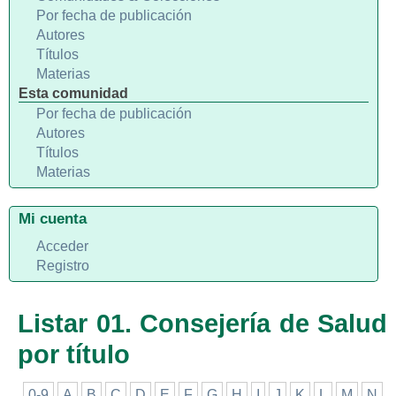
Por fecha de publicación
Autores
Títulos
Materias
Esta comunidad
Por fecha de publicación
Autores
Títulos
Materias
Mi cuenta
Acceder
Registro
Listar 01. Consejería de Salud
por título
0-9
A
B
C
D
E
F
G
H
I
J
K
L
M
N