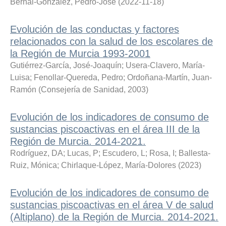
Bernal-González, Pedro-José
(
2022-11-18
)
Evolución de las conductas y factores
relacionados con la salud de los escolares de
la Región de Murcia 1993-2001
Gutiérrez-García, José-Joaquín
;
Usera-Clavero, María-
Luisa
;
Fenollar-Quereda, Pedro
;
Ordoñana-Martín, Juan-
Ramón
(
Consejería de Sanidad
,
2003
)
Evolución de los indicadores de consumo de
sustancias piscoactivas en el área III de la
Región de Murcia. 2014-2021.
Rodríguez, DA
;
Lucas, P
;
Escudero, L
;
Rosa, I
;
Ballesta-
Ruiz, Mónica
;
Chirlaque-López, María-Dolores
(
2023
)
Evolución de los indicadores de consumo de
sustancias piscoactivas en el área V de salud
(Altiplano) de la Región de Murcia. 2014-2021.