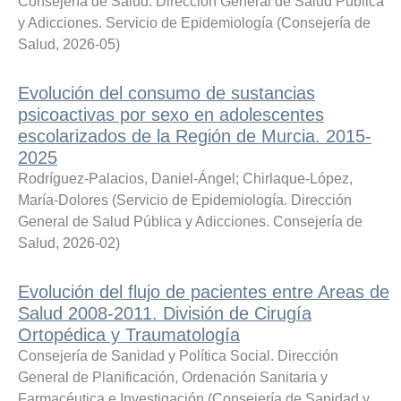
Consejería de Salud. Dirección General de Salud Pública
y Adicciones. Servicio de Epidemiología
(
Consejería de
Salud
,
2026-05
)
Evolución del consumo de sustancias
psicoactivas por sexo en adolescentes
escolarizados de la Región de Murcia. 2015-
2025
Rodríguez-Palacios, Daniel-Ángel
;
Chirlaque-López,
María-Dolores
(
Servicio de Epidemiología. Dirección
General de Salud Pública y Adicciones. Consejería de
Salud
,
2026-02
)
Evolución del flujo de pacientes entre Areas de
Salud 2008-2011. División de Cirugía
Ortopédica y Traumatología
Consejería de Sanidad y Política Social. Dirección
General de Planificación, Ordenación Sanitaria y
Farmacéutica e Investigación
(
Consejería de Sanidad y