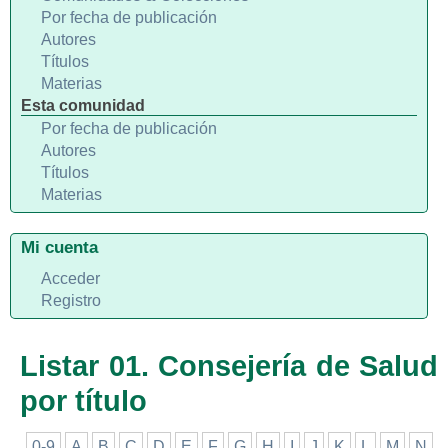
Por fecha de publicación
Autores
Títulos
Materias
Esta comunidad
Por fecha de publicación
Autores
Títulos
Materias
Mi cuenta
Acceder
Registro
Listar 01. Consejería de Salud
por título
0-9
A
B
C
D
E
F
G
H
I
J
K
L
M
N