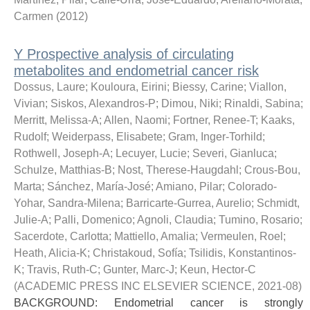
Carmen
(
2012
)
Y Prospective analysis of circulating
metabolites and endometrial cancer risk
Dossus, Laure
;
Kouloura, Eirini
;
Biessy, Carine
;
Viallon,
Vivian
;
Siskos, Alexandros-P
;
Dimou, Niki
;
Rinaldi, Sabina
;
Merritt, Melissa-A
;
Allen, Naomi
;
Fortner, Renee-T
;
Kaaks,
Rudolf
;
Weiderpass, Elisabete
;
Gram, Inger-Torhild
;
Rothwell, Joseph-A
;
Lecuyer, Lucie
;
Severi, Gianluca
;
Schulze, Matthias-B
;
Nost, Therese-Haugdahl
;
Crous-Bou,
Marta
;
Sánchez, María-José
;
Amiano, Pilar
;
Colorado-
Yohar, Sandra-Milena
;
Barricarte-Gurrea, Aurelio
;
Schmidt,
Julie-A
;
Palli, Domenico
;
Agnoli, Claudia
;
Tumino, Rosario
;
Sacerdote, Carlotta
;
Mattiello, Amalia
;
Vermeulen, Roel
;
Heath, Alicia-K
;
Christakoud, Sofía
;
Tsilidis, Konstantinos-
K
;
Travis, Ruth-C
;
Gunter, Marc-J
;
Keun, Hector-C
(
ACADEMIC PRESS INC ELSEVIER SCIENCE
,
2021-08
)
BACKGROUND: Endometrial cancer is strongly