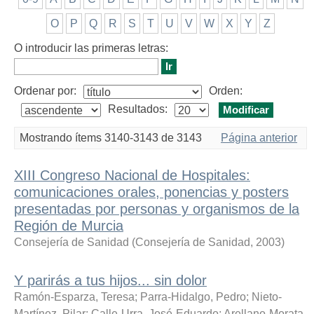
O
P
Q
R
S
T
U
V
W
X
Y
Z
O introducir las primeras letras:
Ordenar por:
Orden:
Resultados:
Mostrando ítems 3140-3143 de 3143
Página anterior
XIII Congreso Nacional de Hospitales:
comunicaciones orales, ponencias y posters
presentadas por personas y organismos de la
Región de Murcia
Consejería de Sanidad
(
Consejería de Sanidad
,
2003
)
Y parirás a tus hijos... sin dolor
Ramón-Esparza, Teresa
;
Parra-Hidalgo, Pedro
;
Nieto-
Martínez, Pilar
;
Calle-Urra, José-Eduardo
;
Arellano-Morata,