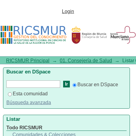
Listar 01. Consejería de Salud
Login
por título
RICSMUR Principal
→
01. Consejería de Salud
→
Listar
Buscar en DSpace
Buscar en DSpace
Esta comunidad
Búsqueda avanzada
Listar
Todo RICSMUR
Comunidades & Colecciones