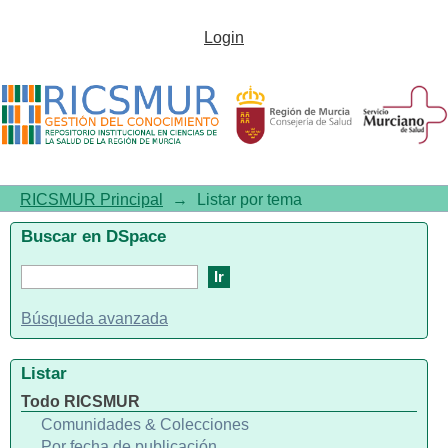
Listar por tema "Niemann-Pick
Login
Disease, Type C/drug therapy"
RICSMUR Principal
→
Listar por tema
Buscar en DSpace
Búsqueda avanzada
Listar
Todo RICSMUR
Comunidades & Colecciones
Por fecha de publicación