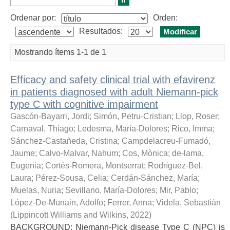
Ordenar por:
Orden:
Resultados:
Mostrando ítems 1-1 de 1
Efficacy and safety clinical trial with efavirenz
in patients diagnosed with adult Niemann-pick
type C with cognitive impairment
Gascón-Bayarri, Jordi
;
Simón, Petru-Cristian
;
Llop, Roser
;
Carnaval, Thiago
;
Ledesma, María-Dolores
;
Rico, Imma
;
Sánchez-Castañeda, Cristina
;
Campdelacreu-Fumadó,
Jaume
;
Calvo-Malvar, Nahum
;
Cos, Mònica
;
de-lama,
Eugenia
;
Cortés-Romera, Montserrat
;
Rodríguez-Bel,
Laura
;
Pérez-Sousa, Celia
;
Cerdán-Sánchez, María
;
Muelas, Nuria
;
Sevillano, María-Dolores
;
Mir, Pablo
;
López-De-Munain, Adolfo
;
Ferrer, Anna
;
Videla, Sebastián
(
Lippincott Williams and Wilkins
,
2022
)
BACKGROUND: Niemann-Pick disease Type C (NPC) is