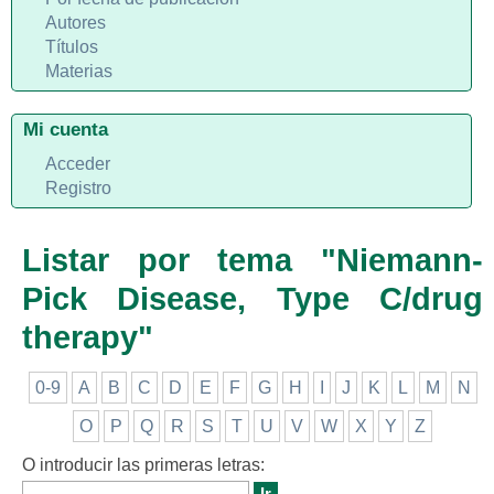
Autores
Títulos
Materias
Mi cuenta
Acceder
Registro
Listar por tema "Niemann-
Pick Disease, Type C/drug
therapy"
0-9
A
B
C
D
E
F
G
H
I
J
K
L
M
N
O
P
Q
R
S
T
U
V
W
X
Y
Z
O introducir las primeras letras: