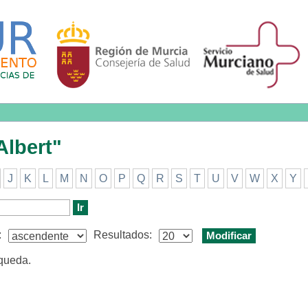
rt"
Albert"
J
K
L
M
N
O
P
Q
R
S
T
U
V
W
X
Y
:
Resultados:
squeda.