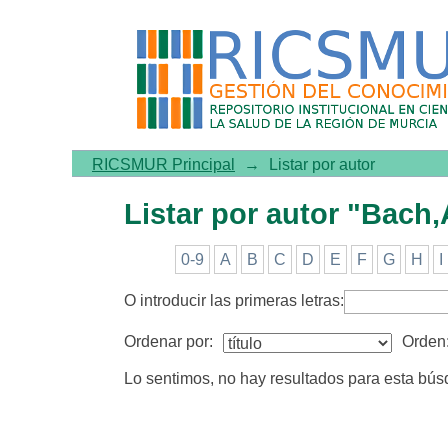
Listar por autor "Bach,Albe
RICSMUR Principal
→
Listar por autor
Listar por autor "Bach,
0-9
A
B
C
D
E
F
G
H
I
O introducir las primeras letras:
Ordenar por:
Orden
Lo sentimos, no hay resultados para esta bú