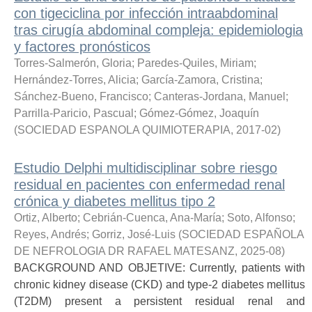
con tigeciclina por infección intraabdominal
tras cirugía abdominal compleja: epidemiologia
y factores pronósticos
Torres-Salmerón, Gloria
;
Paredes-Quiles, Miriam
;
Hernández-Torres, Alicia
;
García-Zamora, Cristina
;
Sánchez-Bueno, Francisco
;
Canteras-Jordana, Manuel
;
Parrilla-Paricio, Pascual
;
Gómez-Gómez, Joaquín
(
SOCIEDAD ESPANOLA QUIMIOTERAPIA
,
2017-02
)
Estudio Delphi multidisciplinar sobre riesgo
residual en pacientes con enfermedad renal
crónica y diabetes mellitus tipo 2
Ortiz, Alberto
;
Cebrián-Cuenca, Ana-María
;
Soto, Alfonso
;
Reyes, Andrés
;
Gorriz, José-Luis
(
SOCIEDAD ESPAÑOLA
DE NEFROLOGIA DR RAFAEL MATESANZ
,
2025-08
)
BACKGROUND AND OBJETIVE: Currently, patients with
chronic kidney disease (CKD) and type-2 diabetes mellitus
(T2DM) present a persistent residual renal and