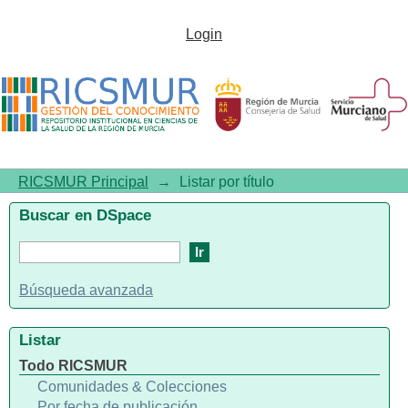
Listar por título
Login
RICSMUR Principal
→
Listar por título
Buscar en DSpace
Búsqueda avanzada
Listar
Todo RICSMUR
Comunidades & Colecciones
Por fecha de publicación