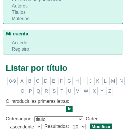
Autores
Títulos
Materias
Mi cuenta
Acceder
Registro
Listar por título
0-9
A
B
C
D
E
F
G
H
I
J
K
L
M
N
O
P
Q
R
S
T
U
V
W
X
Y
Z
O introducir las primeras letras:
Ordenar por:
Orden:
Resultados: