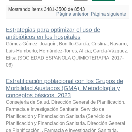
Mostrando ítems 3481-3500 de 8543
Página anterior
Página siguiente
Estrategias para optimizar el uso de
antibióticos en los hospitales
Gómez-Gómez, Joaquín
;
Bonillo-García, Cristina
;
Navarro,
Luis-Humberto
;
Hernández-Torres, Alicia
;
García-Vázquez,
Elisa
(
SOCIEDAD ESPANOLA QUIMIOTERAPIA
,
2017-
06
)
Estratificación poblacional con los Grupos de
Morbilidad Ajustados (GMA). Metodología y
conceptos básicos. 2023
Consejería de Salud. Dirección General de Planificación,
Farmacia e Investigación Sanitaria. Servicio de
Planificación y Financiación Sanitaria
(
Servicio de
Planificación y Financiación Sanitaria. Dirección General
de Planificación, , Farmacia e Investigación Sanitaria.