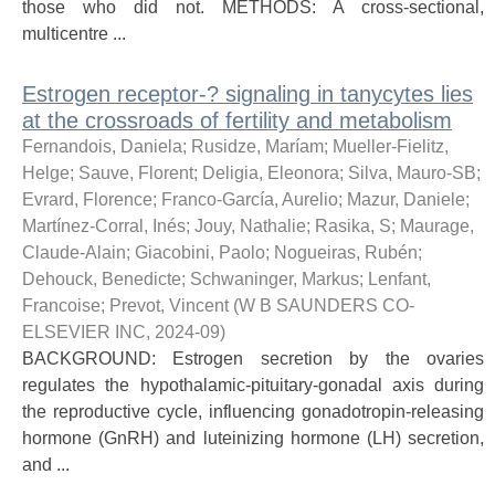
those who did not. METHODS: A cross-sectional,
multicentre ...
Estrogen receptor-? signaling in tanycytes lies
at the crossroads of fertility and metabolism
Fernandois, Daniela
;
Rusidze, Maríam
;
Mueller-Fielitz,
Helge
;
Sauve, Florent
;
Deligia, Eleonora
;
Silva, Mauro-SB
;
Evrard, Florence
;
Franco-García, Aurelio
;
Mazur, Daniele
;
Martínez-Corral, Inés
;
Jouy, Nathalie
;
Rasika, S
;
Maurage,
Claude-Alain
;
Giacobini, Paolo
;
Nogueiras, Rubén
;
Dehouck, Benedicte
;
Schwaninger, Markus
;
Lenfant,
Francoise
;
Prevot, Vincent
(
W B SAUNDERS CO-
ELSEVIER INC
,
2024-09
)
BACKGROUND: Estrogen secretion by the ovaries
regulates the hypothalamic-pituitary-gonadal axis during
the reproductive cycle, influencing gonadotropin-releasing
hormone (GnRH) and luteinizing hormone (LH) secretion,
and ...