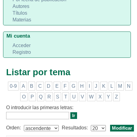
Autores
Títulos
Materias
Mi cuenta
Acceder
Registro
Listar por tema
0-9
A
B
C
D
E
F
G
H
I
J
K
L
M
N
O
P
Q
R
S
T
U
V
W
X
Y
Z
O introducir las primeras letras:
Orden:
Resultados: