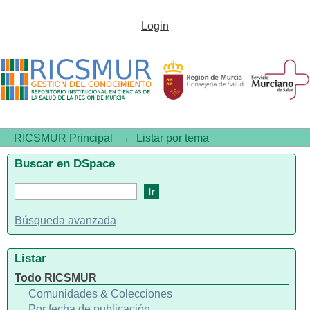
Listar por tema
Login
RICSMUR Principal
→
Listar por tema
Buscar en DSpace
Búsqueda avanzada
Listar
Todo RICSMUR
Comunidades & Colecciones
Por fecha de publicación