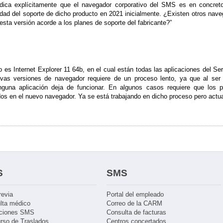
ndica explícitamente que el navegador corporativo del SMS es en concreto
idad del soporte de dicho producto en 2021 inicialmente. ¿Existen otros nave
esta versión acorde a los planes de soporte del fabricante?”
 es Internet Explorer 11 64b, en el cual están todas las aplicaciones del Ser
evas versiones de navegador requiere de un proceso lento, ya que al ser 
guna aplicación deja de funcionar. En algunos casos requiere que los 
ados en el nuevo navegador. Ya se está trabajando en dicho proceso pero actu
S
SMS
revia
Portal del empleado
lta médico
Correo de la CARM
ciones SMS
Consulta de facturas
rso de Traslados
Centros concertados