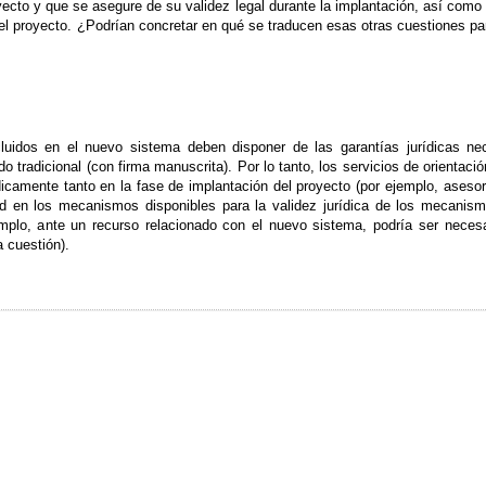
yecto y que se asegure de su validez legal durante la implantación, así como 
del proyecto. ¿P
odrían concretar en qué se traducen esas otras cuestiones par
cluidos en el nuevo sistema deben disponer de las garantías jurídicas n
o tradicional (con firma manuscrita). Por lo tanto, los servicios de orientaci
dicamente tanto en la fase de implantación del proyecto (por ejemplo, aseso
ud en los mecanismos disponibles para la validez jurídica de los mecanism
mplo, ante un recurso relacionado con el nuevo sistema, podría ser necesar
 cuestión).