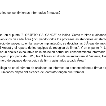
de los consentimientos informados firmados?
icas, en el punto “2. OBJETO Y ALCANCE” se indica “Como mínimo el alcance 
ervicios de cada Área (incluyendo todos los procesos asistenciales existente
nicio del proyecto, en la fase de implantación, se decidirá las 3 Áreas de imp
3 Áreas) y el reparto de los equipos de recogida de firma.”. Y en el punto “4.1
zar un análisis exhaustivo de la situación actual del consentimiento informad
proyecto por parte de SMS, las 3 Áreas en donde se implantará el Sistema, lo
número de equipos de recogida de firma asignados a cada Área.”.
 pliego no es el número de unidades de informes de consentimiento a firmar s
s unidades objeto del alcance del contrato tengan que tramitar.