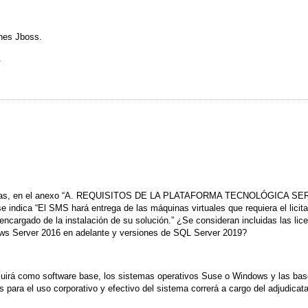
ones Jboss.
.
técnicas, en el anexo “A. REQUISITOS DE LA PLATAFORMA TECNOLÓGICA
a “El SMS hará entrega de las máquinas virtuales que requiera el licitado
el encargado de la instalación de su solución.” ¿Se consideran incluidas las li
ws Server 2016 en adelante y versiones de SQL Server 2019?
cluirá como software base, los sistemas operativos Suse o Windows y las bas
s para el uso corporativo y efectivo del sistema correrá a cargo del adjudicata