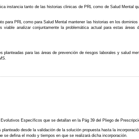
ca instancia tanto de las historias clinicas de PRL como de Salud Mental que
to para PRL como para Salud Mental mantener las historias en los dominios a
Es viable analizar conjuntamente la problemática actual para estas áreas 
es planteadas para las áreas de prevención de riesgos laborales y salud men
SMS.
Evolutivos Específicos que se detallan en la Pág 39 del Pliego de Prescripc
lanteado desde la validación de la solución propuesta hasta la incorporación
ue se defina el modo y tiempos en que se realizará dicha incorporación.